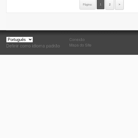
Página:
1
2
>
Conexão
Mapa do Site
Definir como idioma padrão