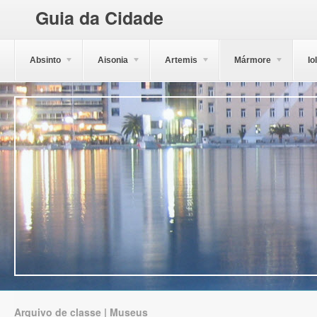
Guia da Cidade
Absinto
Aisonia
Artemis
Mármore
Io
Arquivo de classe | Museus