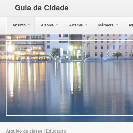
Guia da Cidade
Absinto
Aisonia
Artemis
Mármore
Io
Arquivo de classe | Educação