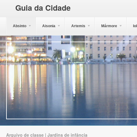
Guia da Cidade
Absinto
Aisonia
Artemis
Mármore
Io
Arquivo de classe | Jardins de infância