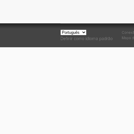
Conex
Mapa d
Definir como idioma padrão