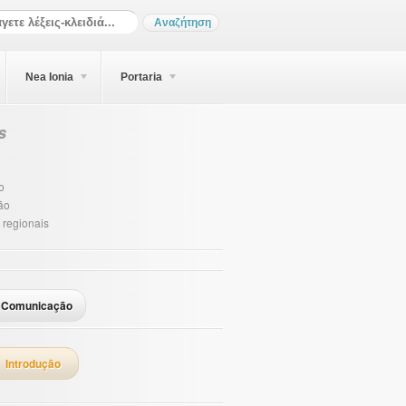
Nea Ionia
Portaria
s
o
ão
 regionais
Comunicação
Introdução