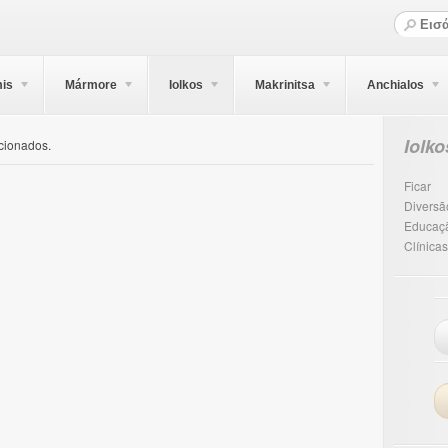
is
Mármore
Iolkos
Makrinitsa
Anchialos
Iolko
cionados.
Ficar
Diversã
Educaç
Clínicas