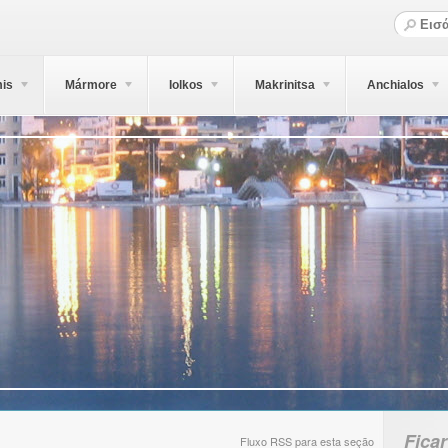
is
Mármore
Iolkos
Makrinitsa
Anchialos
Ficar
Fluxo RSS para esta seção