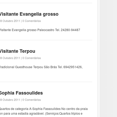
Visitante Evangelia grosso
18 Outubro 2011 |
0 Comentários
Visitante Evangelia grosso Paleocastro Tel. 24280-94487
Visitante Terpou
18 Outubro 2011 |
0 Comentários
Tradicional Guesthouse Terpou São Brás Tel. 6942951426,
Sophia Fassoulides
18 Outubro 2011 |
0 Comentários
Quartos de categoria A-Sophia Fassoulides No centro da praia
on para uma estadia agradável. (Serviços:Quartos triplos e