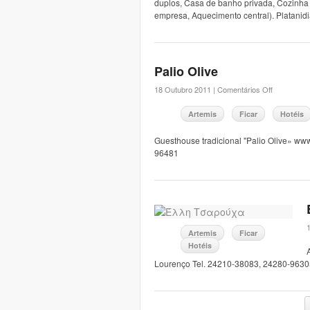
duplos, Casa de banho privada, Cozinha 
empresa, Aquecimento central). Platani
Palio Olive
18 Outubro 2011 |
Comentários Off
Artemis
Ficar
Hotéis
Guesthouse tradicional "Palio Olive» www
96481
Artemis
Ficar
Hotéis
Lourenço Tel. 24210-38083, 24280-9630