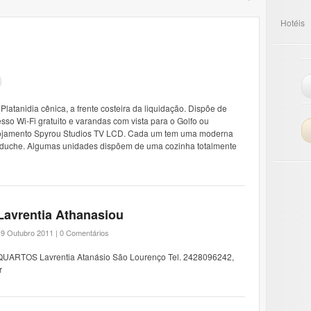
Hotéis
Platanidia cênica, a frente costeira da liquidação. Dispõe de
o Wi-Fi gratuito e varandas com vista para o Golfo ou
 alojamento Spyrou Studios TV LCD. Cada um tem uma moderna
 duche. Algumas unidades dispõem de uma cozinha totalmente
Lavrentia Athanasiou
19 Outubro 2011 |
0 Comentários
QUARTOS Lavrentia Atanásio São Lourenço Tel. 2428096242,
r