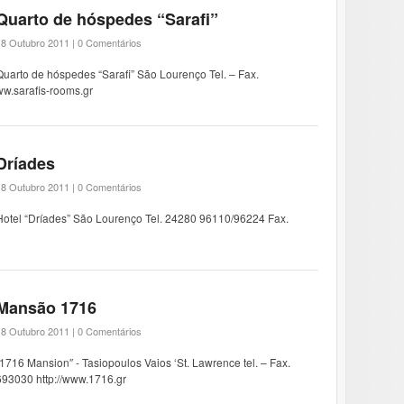
Quarto de hóspedes “Sarafi”
18 Outubro 2011 |
0 Comentários
Quarto de hóspedes “Sarafi” São Lourenço Tel. – Fax.
w.sarafis-rooms.gr
Dríades
18 Outubro 2011 |
0 Comentários
Hotel “Dríades” São Lourenço Tel. 24280 96110/96224 Fax.
Mansão 1716
18 Outubro 2011 |
0 Comentários
“1716 Mansion″ - Tasiopoulos Vaios ‘St. Lawrence tel. – Fax.
93030 http://www.1716.gr