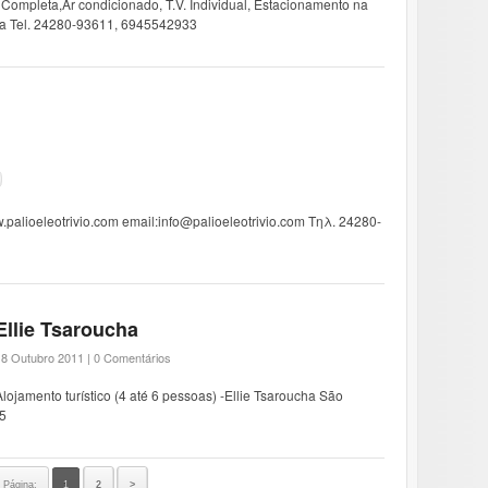
Completa,Ar condicionado, T.V. Individual, Estacionamento na
dia Tel. 24280-93611, 6945542933
.palioeleotrivio.com email:info@palioeleotrivio.com Τηλ. 24280-
Ellie Tsaroucha
18 Outubro 2011 |
0 Comentários
Alojamento turístico (4 até 6 pessoas) -Ellie Tsaroucha São
5
Página:
1
2
>