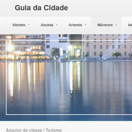
Guia da Cidade
Absinto
Aisonia
Artemis
Mármore
Io
Arquivo de classe | Turismo