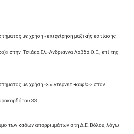
τήματος με χρήση «επιχείρηση μαζικής εστίασης
ο)» στην Τσιάκα Ελ.-Ανδριάννα Λαβδά Ο.Ε., επί της
τήματος με χρήση <<«ίντερνετ -καφέ>> στον
υροκορδάτου 33.
ο των κάδων απορριμμάτων στη Δ.Ε. Βόλου, λόγω