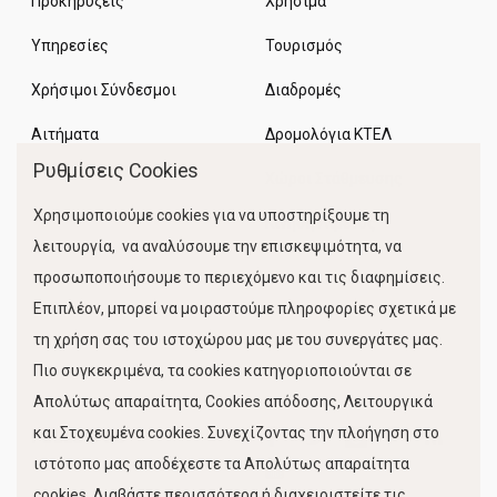
Προκηρύξεις
Χρήσιμα
Υπηρεσίες
Τουρισμός
Χρήσιμοι Σύνδεσμοι
Διαδρομές
Αιτήματα
Δρομολόγια ΚΤΕΛ
Ρυθμίσεις Cookies
Χώροι Στάθμευσης
Χρησιμοποιούμε cookies για να υποστηρίξουμε τη
Κίνηση Λιμένος
λειτουργία, να αναλύσουμε την επισκεψιμότητα, να
προσωποποιήσουμε το περιεχόμενο και τις διαφημίσεις.
Επιπλέον, μπορεί να μοιραστούμε πληροφορίες σχετικά με
τη χρήση σας του ιστοχώρου μας με του συνεργάτες μας.
Πιο συγκεκριμένα, τα cookies κατηγοριοποιούνται σε
Απολύτως απαραίτητα, Cookies απόδοσης, Λειτουργικά
και Στοχευμένα cookies. Συνεχίζοντας την πλοήγηση στο
FOLLOW US
ιστότοπο μας αποδέχεστε τα Απολύτως απαραίτητα
cookies. Διαβάστε περισσότερα ή διαχειριστείτε τις