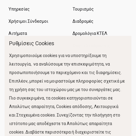
Υπηρεσίες
Τουρισμός
Χρήσιμοι Σύνδεσμοι
Διαδρομές
Αιτήματα
Δρομολόγια ΚΤΕΛ
Ρυθμίσεις Cookies
Χώροι Στάθμευσης
Χρησιμοποιούμε cookies για να υποστηρίξουμε τη
Κίνηση Λιμένος
λειτουργία, να αναλύσουμε την επισκεψιμότητα, να
προσωποποιήσουμε το περιεχόμενο και τις διαφημίσεις.
Επιπλέον, μπορεί να μοιραστούμε πληροφορίες σχετικά με
τη χρήση σας του ιστοχώρου μας με του συνεργάτες μας.
Πιο συγκεκριμένα, τα cookies κατηγοριοποιούνται σε
Απολύτως απαραίτητα, Cookies απόδοσης, Λειτουργικά
και Στοχευμένα cookies. Συνεχίζοντας την πλοήγηση στο
FOLLOW US
ιστότοπο μας αποδέχεστε τα Απολύτως απαραίτητα
cookies. Διαβάστε περισσότερα ή διαχειριστείτε τις