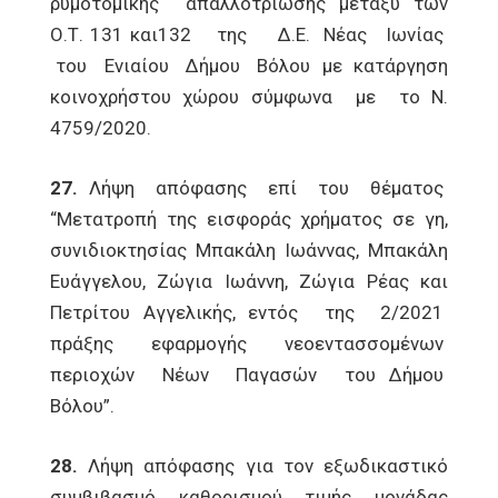
ρυμοτομικής απαλλοτρίωσης μεταξύ των
Ο.Τ. 131 και132 της Δ.Ε. Νέας Ιωνίας
του Ενιαίου Δήμου Βόλου με κατάργηση
κοινοχρήστου χώρου σύμφωνα με το Ν.
4759/2020.
27.
Λήψη απόφασης επί του θέματος
“Μετατροπή της εισφοράς χρήματος σε γη,
συνιδιοκτησίας Μπακάλη Ιωάννας, Μπακάλη
Ευάγγελου, Ζώγια Ιωάννη, Ζώγια Ρέας και
Πετρίτου Αγγελικής, εντός της 2/2021
πράξης εφαρμογής νεοεντασσομένων
περιοχών Νέων Παγασών του Δήμου
Βόλου”.
28.
Λήψη απόφασης για τον εξωδικαστικό
συμβιβασμό καθορισμού τιμής μονάδας