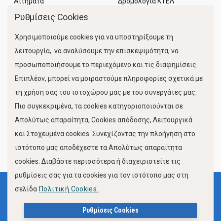
Αιτήματα
Δρομολόγια ΚΤΕΛ
Ρυθμίσεις Cookies
Χώροι Στάθμευσης
Χρησιμοποιούμε cookies για να υποστηρίξουμε τη
Κίνηση Λιμένος
λειτουργία, να αναλύσουμε την επισκεψιμότητα, να
προσωποποιήσουμε το περιεχόμενο και τις διαφημίσεις.
Επιπλέον, μπορεί να μοιραστούμε πληροφορίες σχετικά με
τη χρήση σας του ιστοχώρου μας με του συνεργάτες μας.
Πιο συγκεκριμένα, τα cookies κατηγοριοποιούνται σε
Απολύτως απαραίτητα, Cookies απόδοσης, Λειτουργικά
και Στοχευμένα cookies. Συνεχίζοντας την πλοήγηση στο
FOLLOW US
ιστότοπο μας αποδέχεστε τα Απολύτως απαραίτητα
cookies. Διαβάστε περισσότερα ή διαχειριστείτε τις
ρυθμίσεις σας για τα cookies για τον ιστότοπο μας στη
σελίδα
Πολιτική Cookies.
Όροι Χρήσης
Πολιτική Προστασίας Προσωπικών Δεδομένων
Ρυθμίσεις Cookies