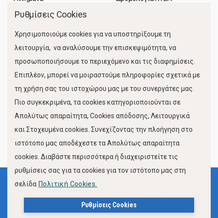
Ρυθμίσεις Cookies
Χώροι Στάθμευσης
Χρησιμοποιούμε cookies για να υποστηρίξουμε τη
Κίνηση Λιμένος
λειτουργία, να αναλύσουμε την επισκεψιμότητα, να
προσωποποιήσουμε το περιεχόμενο και τις διαφημίσεις.
Επιπλέον, μπορεί να μοιραστούμε πληροφορίες σχετικά με
τη χρήση σας του ιστοχώρου μας με του συνεργάτες μας.
Πιο συγκεκριμένα, τα cookies κατηγοριοποιούνται σε
Απολύτως απαραίτητα, Cookies απόδοσης, Λειτουργικά
και Στοχευμένα cookies. Συνεχίζοντας την πλοήγηση στο
FOLLOW US
ιστότοπο μας αποδέχεστε τα Απολύτως απαραίτητα
cookies. Διαβάστε περισσότερα ή διαχειριστείτε τις
ρυθμίσεις σας για τα cookies για τον ιστότοπο μας στη
σελίδα
Πολιτική Cookies.
Όροι Χρήσης
Πολιτική Προστασίας Προσωπικών Δεδομένων
Ρυθμίσεις Cookies
Δήλωση Προσβασιμότητας Ιστότοπου Δήμου Βόλου