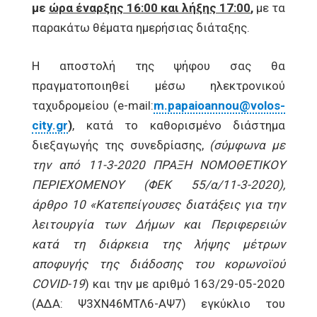
με
ώρα έναρξης 16:00 και λήξης 17:00
,
με τα
παρακάτω θέματα ημερήσιας διάταξης.
Η αποστολή της ψήφου σας θα
πραγματοποιηθεί μέσω ηλεκτρονικού
ταχυδρομείου (e-mail:
m.papaioannou@volos-
city.gr
)
, κατά το καθορισμένο διάστημα
διεξαγωγής της συνεδρίασης,
(σύμφωνα με
την από 11-3-2020 ΠΡΑΞΗ ΝΟΜΟΘΕΤΙΚΟΥ
ΠΕΡΙΕΧΟΜΕΝΟΥ (ΦΕΚ 55/α/11-3-2020),
άρθρο 10 «Κατεπείγουσες διατάξεις για την
λειτουργία των Δήμων και Περιφερειών
κατά τη διάρκεια της λήψης μέτρων
αποφυγής της διάδοσης του κορωνοϊού
COVID
-19
) και την με αριθμό 163/29-05-2020
(ΑΔΑ: Ψ3ΧΝ46ΜΤΛ6-ΑΨ7) εγκύκλιο του