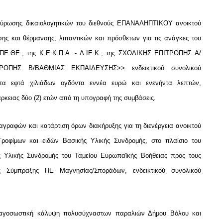
κύρωσης δικαιολογητικών του διεθνούς ΕΠΑΝΑΛΗΠΤΙΚΟΥ ανοικτού
ης και θέρμανσης, λιπαντικών και πρόσθετων για τις ανάγκες του
Η.ΠΕ.ΘΕ., της Κ.Ε.Κ.Π.Α. - Δ.ΙΕ.Κ., της ΣΧΟΛΙΚΗΣ ΕΠΙΤΡΟΠΗΣ Α/
ΠΗΣ Β/ΒΑΘΜΙΑΣ ΕΚΠΑΙΔΕΥΣΗΣ>> ενδεικτικού συνολικού
ντα εφτά χιλιάδων ογδόντα εννέα ευρώ και ενενήντα λεπτών,
ρκειας δύο (2) ετών από τη υπογραφή της συμβάσεις.
γραφών και κατάρτιση όρων διακήρυξης για τη διενέργεια ανοικτού
Τροφίμων και ειδών Βασικής Υλικής Συνδρομής, στο πλαίσιο του
ής Υλικής Συνδρομής του Ταμείου Ευρωπαϊκής Βοήθειας προς τους
ής Σύμπραξης ΠΕ Μαγνησίας/Σποράδων, ενδεικτικού συνολικού
υαγοσωστική κάλυψη πολυσύχναστων παραλιών Δήμου Βόλου και