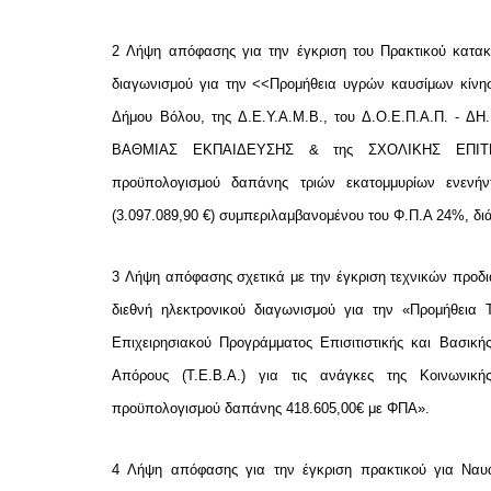
2
Λήψη απόφασης για την έγκριση του Πρακτικού κατα
διαγωνισμού για την <<Προμήθεια υγρών καυσίμων κίνησ
Δήμου Βόλου, της Δ.Ε.Υ.Α.Μ.Β., του Δ.Ο.Ε.Π.Α.Π. - Δ
ΒΑΘΜΙΑΣ ΕΚΠΑΙΔΕΥΣΗΣ & της ΣΧΟΛΙΚΗΣ ΕΠΙΤΡΟ
προϋπολογισμού δαπάνης
τριών εκατομμυρίων ενενή
(3.097.089,90 €) συμπεριλαμβανομένου του Φ.Π.Α 24%, διά
3
Λήψη απόφασης σχετικά με την έγκριση τεχνικών προδια
διεθνή ηλεκτρονικού διαγωνισμού για την «Προμήθεια 
Επιχειρησιακού Προγράμματος Επισιτιστικής και Βασικ
Απόρους (Τ.Ε.Β.Α.) για τις ανάγκες της Κοινωνικ
προϋπολογισμού δαπάνης 418.605,00€ με ΦΠΑ».
4
Λήψη απόφασης για την έγκριση πρακτικού για Να