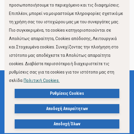
προσωποποιήσουμε το περιεχόμενο και τις διαφημίσεις.
Επιπλέον, μπορεί να μοιραστούμε πληροφορίες σχετικά με
τη χρήση σας του ιστοχώρου μας με του συνεργάτες μας.
Πιο συγκεκριμένα, τα cookies κατηγοριοποιούνται σε
Απολύτως απαραίτητα, Cookies απόδοσης, Λειτουργικά
και Στοχευμένα cookies. Συνεχίζοντας την πλοήγηση στο
FOLLOW US
ιστότοπο μας αποδέχεστε τα Απολύτως απαραίτητα
cookies. Διαβάστε περισσότερα ή διαχειριστείτε τις
ρυθμίσεις σας για τα cookies για τον ιστότοπο μας στη
σελίδα
Πολιτική Cookies.
Όροι Χρήσης
Πολιτική Προστασίας Προσωπικών Δεδομένων
Ρυθμίσεις Cookies
Δήλωση Προσβασιμότητας Ιστότοπου Δήμου Βόλου
Αποδοχή Απαραίτητων
Πολιτική Cookies
Αποδοχή Όλων
© 2023, Δήμος Βόλου