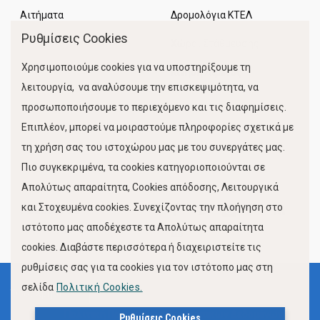
Αιτήματα
Δρομολόγια ΚΤΕΛ
Ρυθμίσεις Cookies
Χώροι Στάθμευσης
Χρησιμοποιούμε cookies για να υποστηρίξουμε τη
Κίνηση Λιμένος
λειτουργία, να αναλύσουμε την επισκεψιμότητα, να
προσωποποιήσουμε το περιεχόμενο και τις διαφημίσεις.
Επιπλέον, μπορεί να μοιραστούμε πληροφορίες σχετικά με
τη χρήση σας του ιστοχώρου μας με του συνεργάτες μας.
Πιο συγκεκριμένα, τα cookies κατηγοριοποιούνται σε
Απολύτως απαραίτητα, Cookies απόδοσης, Λειτουργικά
και Στοχευμένα cookies. Συνεχίζοντας την πλοήγηση στο
FOLLOW US
ιστότοπο μας αποδέχεστε τα Απολύτως απαραίτητα
cookies. Διαβάστε περισσότερα ή διαχειριστείτε τις
ρυθμίσεις σας για τα cookies για τον ιστότοπο μας στη
σελίδα
Πολιτική Cookies.
Όροι Χρήσης
Πολιτική Προστασίας Προσωπικών Δεδομένων
Ρυθμίσεις Cookies