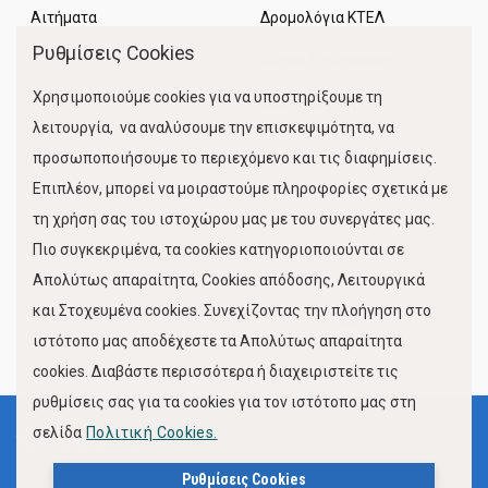
Αιτήματα
Δρομολόγια ΚΤΕΛ
Ρυθμίσεις Cookies
Χώροι Στάθμευσης
Χρησιμοποιούμε cookies για να υποστηρίξουμε τη
Κίνηση Λιμένος
λειτουργία, να αναλύσουμε την επισκεψιμότητα, να
προσωποποιήσουμε το περιεχόμενο και τις διαφημίσεις.
Επιπλέον, μπορεί να μοιραστούμε πληροφορίες σχετικά με
τη χρήση σας του ιστοχώρου μας με του συνεργάτες μας.
Πιο συγκεκριμένα, τα cookies κατηγοριοποιούνται σε
Απολύτως απαραίτητα, Cookies απόδοσης, Λειτουργικά
και Στοχευμένα cookies. Συνεχίζοντας την πλοήγηση στο
FOLLOW US
ιστότοπο μας αποδέχεστε τα Απολύτως απαραίτητα
cookies. Διαβάστε περισσότερα ή διαχειριστείτε τις
ρυθμίσεις σας για τα cookies για τον ιστότοπο μας στη
σελίδα
Πολιτική Cookies.
Όροι Χρήσης
Πολιτική Προστασίας Προσωπικών Δεδομένων
Ρυθμίσεις Cookies