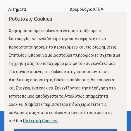
Αιτήματα
Δρομολόγια ΚΤΕΛ
Ρυθμίσεις Cookies
Χώροι Στάθμευσης
Χρησιμοποιούμε cookies για να υποστηρίξουμε τη
Κίνηση Λιμένος
λειτουργία, να αναλύσουμε την επισκεψιμότητα, να
προσωποποιήσουμε το περιεχόμενο και τις διαφημίσεις.
Επιπλέον, μπορεί να μοιραστούμε πληροφορίες σχετικά με
τη χρήση σας του ιστοχώρου μας με του συνεργάτες μας.
Πιο συγκεκριμένα, τα cookies κατηγοριοποιούνται σε
Απολύτως απαραίτητα, Cookies απόδοσης, Λειτουργικά
και Στοχευμένα cookies. Συνεχίζοντας την πλοήγηση στο
FOLLOW US
ιστότοπο μας αποδέχεστε τα Απολύτως απαραίτητα
cookies. Διαβάστε περισσότερα ή διαχειριστείτε τις
ρυθμίσεις σας για τα cookies για τον ιστότοπο μας στη
σελίδα
Πολιτική Cookies.
Όροι Χρήσης