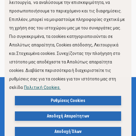
λειτουργία, να αναλύσουμε την επισκεψιμότητα, να
προσωποποιήσουμε το περιεχόμενο και τις διαφημίσεις.
Επιπλέον, μπορεί να μοιραστούμε πληροφορίες σχετικά με
τη χρήση σας του ιστοχώρου μας με του συνεργάτες μας.
Πιο συγκεκριμένα, τα cookies κατηγοριοποιούνται σε
Απολύτως απαραίτητα, Cookies απόδοσης, Λειτουργικά
και Στοχευμένα cookies. Συνεχίζοντας την πλοήγηση στο
FOLLOW US
ιστότοπο μας αποδέχεστε τα Απολύτως απαραίτητα
cookies. Διαβάστε περισσότερα ή διαχειριστείτε τις
ρυθμίσεις σας για τα cookies για τον ιστότοπο μας στη
σελίδα
Πολιτική Cookies.
Όροι Χρήσης
Πολιτική Προστασίας Προσωπικών Δεδομένων
Ρυθμίσεις Cookies
Δήλωση Προσβασιμότητας Ιστότοπου Δήμου Βόλου
Αποδοχή Απαραίτητων
Πολιτική Cookies
Αποδοχή Όλων
© 2023, Δήμος Βόλου