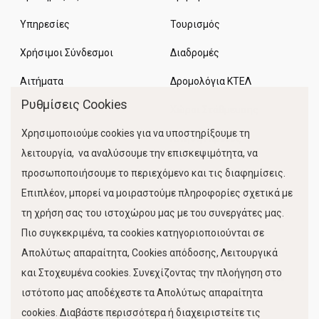
Υπηρεσίες
Τουρισμός
Χρήσιμοι Σύνδεσμοι
Διαδρομές
Αιτήματα
Δρομολόγια ΚΤΕΛ
Ρυθμίσεις Cookies
Χώροι Στάθμευσης
Χρησιμοποιούμε cookies για να υποστηρίξουμε τη
Κίνηση Λιμένος
λειτουργία, να αναλύσουμε την επισκεψιμότητα, να
προσωποποιήσουμε το περιεχόμενο και τις διαφημίσεις.
Επιπλέον, μπορεί να μοιραστούμε πληροφορίες σχετικά με
τη χρήση σας του ιστοχώρου μας με του συνεργάτες μας.
Πιο συγκεκριμένα, τα cookies κατηγοριοποιούνται σε
Απολύτως απαραίτητα, Cookies απόδοσης, Λειτουργικά
και Στοχευμένα cookies. Συνεχίζοντας την πλοήγηση στο
FOLLOW US
ιστότοπο μας αποδέχεστε τα Απολύτως απαραίτητα
cookies. Διαβάστε περισσότερα ή διαχειριστείτε τις