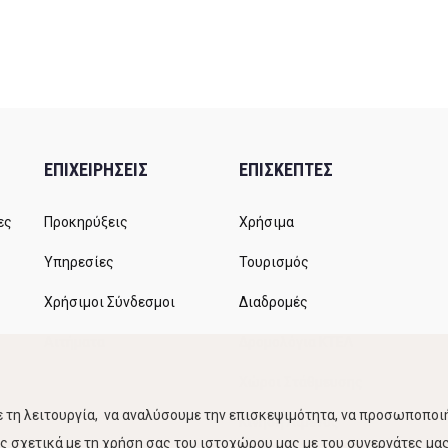
ΕΠΙΧΕΙΡΗΣΕΙΣ
ΕΠΙΣΚΕΠΤΕΣ
ες
Προκηρύξεις
Χρήσιμα
Υπηρεσίες
Τουρισμός
Χρήσιμοι Σύνδεσμοι
Διαδρομές
Αιτήματα
Δρομολόγια ΚΤΕΛ
Χώροι Στάθμευσης
 τη λειτουργία, να αναλύσουμε την επισκεψιμότητα, να προσωποποιή
Κίνηση Λιμένος
 σχετικά με τη χρήση σας του ιστοχώρου μας με του συνεργάτες μας.