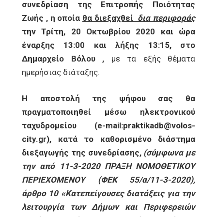
συνεδρίαση της Επιτροπής Ποιότητας
Ζωής , η οποία
θα διεξαχθεί
δια περιφοράς
την Τρίτη, 20 Οκτωβρίου 2020 και ώρα
έναρξης 13:00 και λήξης 13:15, στο
Δημαρχείο Βόλου ,
με τα εξής θέματα
ημερήσιας διάταξης.
Η αποστολή της ψήφου σας θα
πραγματοποιηθεί μέσω ηλεκτρονικού
ταχυδρομείου
(
e
-
mail
:
praktikadb
@
volos
-
city
.
gr
)
, κατά το καθορισμένο διάστημα
διεξαγωγής της συνεδρίασης,
(σύμφωνα με
την από 11-3-2020 ΠΡΑΞΗ ΝΟΜΟΘΕΤΙΚΟΥ
ΠΕΡΙΕΧΟΜΕΝΟΥ (ΦΕΚ 55/α/11-3-2020),
άρθρο 10 «Κατεπείγουσες διατάξεις για την
λειτουργία των Δήμων και Περιφερειών