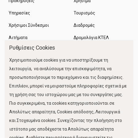
Προκηρύξεις
Χρήσιμα
Υπηρεσίες
Τουρισμός
Χρήσιμοι Σύνδεσμοι
Διαδρομές
Αιτήματα
Δρομολόγια ΚΤΕΛ
Ρυθμίσεις Cookies
Χώροι Στάθμευσης
Χρησιμοποιούμε cookies για να υποστηρίξουμε τη
Κίνηση Λιμένος
λειτουργία, να αναλύσουμε την επισκεψιμότητα, να
προσωποποιήσουμε το περιεχόμενο και τις διαφημίσεις.
Επιπλέον, μπορεί να μοιραστούμε πληροφορίες σχετικά με
τη χρήση σας του ιστοχώρου μας με του συνεργάτες μας.
Πιο συγκεκριμένα, τα cookies κατηγοριοποιούνται σε
Απολύτως απαραίτητα, Cookies απόδοσης, Λειτουργικά
και Στοχευμένα cookies. Συνεχίζοντας την πλοήγηση στο
FOLLOW US
ιστότοπο μας αποδέχεστε τα Απολύτως απαραίτητα
cookies. Διαβάστε περισσότερα ή διαχειριστείτε τις