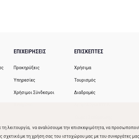
ΕΠΙΧΕΙΡΗΣΕΙΣ
ΕΠΙΣΚΕΠΤΕΣ
ες
Προκηρύξεις
Χρήσιμα
Υπηρεσίες
Τουρισμός
Χρήσιμοι Σύνδεσμοι
Διαδρομές
Αιτήματα
Δρομολόγια ΚΤΕΛ
Χώροι Στάθμευσης
 τη λειτουργία, να αναλύσουμε την επισκεψιμότητα, να προσωποποιή
Κίνηση Λιμένος
 σχετικά με τη χρήση σας του ιστοχώρου μας με του συνεργάτες μας.