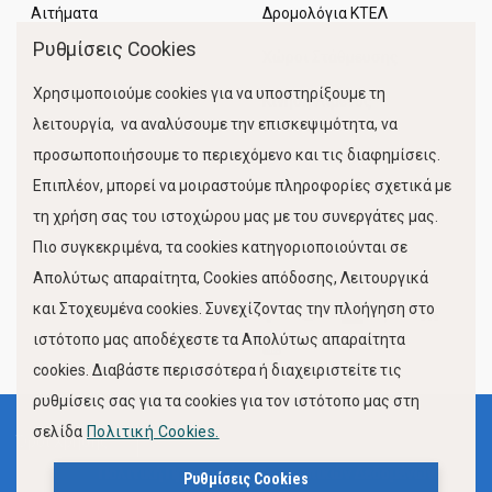
Αιτήματα
Δρομολόγια ΚΤΕΛ
Ρυθμίσεις Cookies
Χώροι Στάθμευσης
Χρησιμοποιούμε cookies για να υποστηρίξουμε τη
Κίνηση Λιμένος
λειτουργία, να αναλύσουμε την επισκεψιμότητα, να
προσωποποιήσουμε το περιεχόμενο και τις διαφημίσεις.
Επιπλέον, μπορεί να μοιραστούμε πληροφορίες σχετικά με
τη χρήση σας του ιστοχώρου μας με του συνεργάτες μας.
Πιο συγκεκριμένα, τα cookies κατηγοριοποιούνται σε
Απολύτως απαραίτητα, Cookies απόδοσης, Λειτουργικά
και Στοχευμένα cookies. Συνεχίζοντας την πλοήγηση στο
FOLLOW US
ιστότοπο μας αποδέχεστε τα Απολύτως απαραίτητα
cookies. Διαβάστε περισσότερα ή διαχειριστείτε τις
ρυθμίσεις σας για τα cookies για τον ιστότοπο μας στη
σελίδα
Πολιτική Cookies.
Όροι Χρήσης
Πολιτική Προστασίας Προσωπικών Δεδομένων
Ρυθμίσεις Cookies