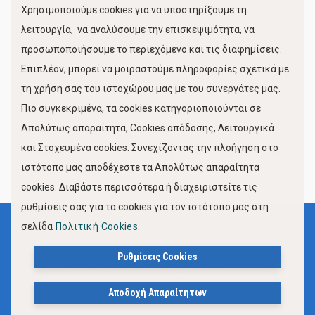
Χρησιμοποιούμε cookies για να υποστηρίξουμε τη
Κίνηση Λιμένος
λειτουργία, να αναλύσουμε την επισκεψιμότητα, να
προσωποποιήσουμε το περιεχόμενο και τις διαφημίσεις.
Επιπλέον, μπορεί να μοιραστούμε πληροφορίες σχετικά με
τη χρήση σας του ιστοχώρου μας με του συνεργάτες μας.
Πιο συγκεκριμένα, τα cookies κατηγοριοποιούνται σε
Απολύτως απαραίτητα, Cookies απόδοσης, Λειτουργικά
και Στοχευμένα cookies. Συνεχίζοντας την πλοήγηση στο
FOLLOW US
ιστότοπο μας αποδέχεστε τα Απολύτως απαραίτητα
cookies. Διαβάστε περισσότερα ή διαχειριστείτε τις
ρυθμίσεις σας για τα cookies για τον ιστότοπο μας στη
σελίδα
Πολιτική Cookies.
Όροι Χρήσης
Πολιτική Προστασίας Προσωπικών Δεδομένων
Ρυθμίσεις Cookies
Δήλωση Προσβασιμότητας Ιστότοπου Δήμου Βόλου
Αποδοχή Απαραίτητων
Πολιτική Cookies