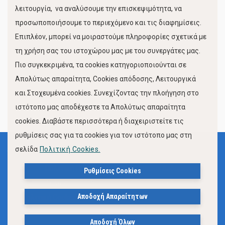
λειτουργία, να αναλύσουμε την επισκεψιμότητα, να
προσωποποιήσουμε το περιεχόμενο και τις διαφημίσεις.
Επιπλέον, μπορεί να μοιραστούμε πληροφορίες σχετικά με
τη χρήση σας του ιστοχώρου μας με του συνεργάτες μας.
Πιο συγκεκριμένα, τα cookies κατηγοριοποιούνται σε
Απολύτως απαραίτητα, Cookies απόδοσης, Λειτουργικά
και Στοχευμένα cookies. Συνεχίζοντας την πλοήγηση στο
FOLLOW US
ιστότοπο μας αποδέχεστε τα Απολύτως απαραίτητα
cookies. Διαβάστε περισσότερα ή διαχειριστείτε τις
ρυθμίσεις σας για τα cookies για τον ιστότοπο μας στη
σελίδα
Πολιτική Cookies.
Όροι Χρήσης
Πολιτική Προστασίας Προσωπικών Δεδομένων
Ρυθμίσεις Cookies
Δήλωση Προσβασιμότητας Ιστότοπου Δήμου Βόλου
Αποδοχή Απαραίτητων
Πολιτική Cookies
Αποδοχή Όλων