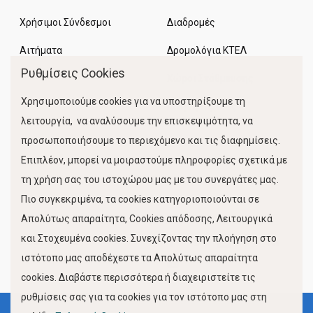
Χρήσιμοι Σύνδεσμοι
Διαδρομές
Αιτήματα
Δρομολόγια ΚΤΕΛ
Ρυθμίσεις Cookies
Χώροι Στάθμευσης
Χρησιμοποιούμε cookies για να υποστηρίξουμε τη
Κίνηση Λιμένος
λειτουργία, να αναλύσουμε την επισκεψιμότητα, να
προσωποποιήσουμε το περιεχόμενο και τις διαφημίσεις.
Επιπλέον, μπορεί να μοιραστούμε πληροφορίες σχετικά με
τη χρήση σας του ιστοχώρου μας με του συνεργάτες μας.
Πιο συγκεκριμένα, τα cookies κατηγοριοποιούνται σε
Απολύτως απαραίτητα, Cookies απόδοσης, Λειτουργικά
και Στοχευμένα cookies. Συνεχίζοντας την πλοήγηση στο
FOLLOW US
ιστότοπο μας αποδέχεστε τα Απολύτως απαραίτητα
cookies. Διαβάστε περισσότερα ή διαχειριστείτε τις
ρυθμίσεις σας για τα cookies για τον ιστότοπο μας στη