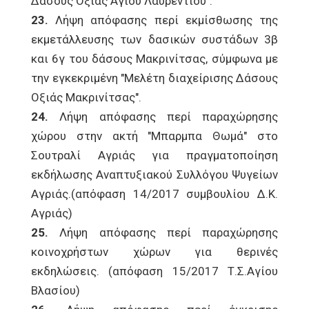
Δάσους Οξιάς Αγίου Λαυρεντίου".
23.
Λήψη απόφασης περί εκμίσθωσης της
εκμετάλλευσης των δασικών συστάδων 3β
και 6γ του δάσους Μακρινίτσας, σύμφωνα με
την εγκεκριμένη "Μελέτη διαχείρισης Δάσους
Οξιάς Μακρινίτσας".
24.
Λήψη απόφασης περί παραχώρησης
χώρου στην ακτή "Μπαρμπα Θωμά" στο
Σουτραλί Αγριάς για πραγματοποίηση
εκδήλωσης Αναπτυξιακού Συλλόγου Ψυγείων
Αγριάς.(απόφαση 14/2017 συμβουλίου Δ.Κ.
Αγριάς)
25.
Λήψη απόφασης περί παραχώρησης
κοινοχρήστων χώρων για θερινές
εκδηλώσεις. (απόφαση 15/2017 Τ.Σ.Αγίου
Βλασίου)