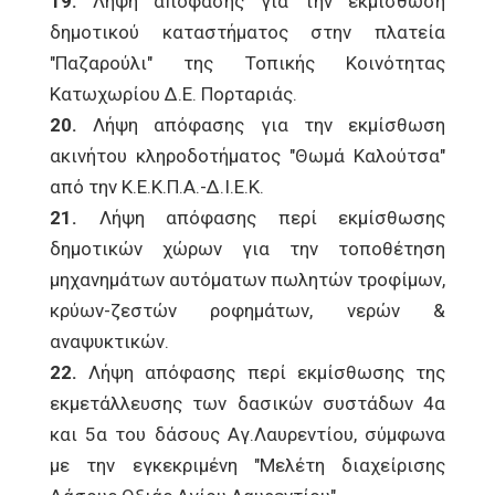
19.
Λήψη απόφασης για την εκμίσθωση
δημοτικού καταστήματος στην πλατεία
"Παζαρούλι" της Τοπικής Κοινότητας
Κατωχωρίου Δ.Ε. Πορταριάς.
20.
Λήψη απόφασης για την εκμίσθωση
ακινήτου κληροδοτήματος "Θωμά Καλούτσα"
από την Κ.Ε.Κ.Π.Α.-Δ.Ι.Ε.Κ.
21.
Λήψη απόφασης περί εκμίσθωσης
δημοτικών χώρων για την τοποθέτηση
μηχανημάτων αυτόματων πωλητών τροφίμων,
κρύων-ζεστών ροφημάτων, νερών &
αναψυκτικών.
22.
Λήψη απόφασης περί εκμίσθωσης της
εκμετάλλευσης των δασικών συστάδων 4α
και 5α του δάσους Αγ.Λαυρεντίου, σύμφωνα
με την εγκεκριμένη "Μελέτη διαχείρισης