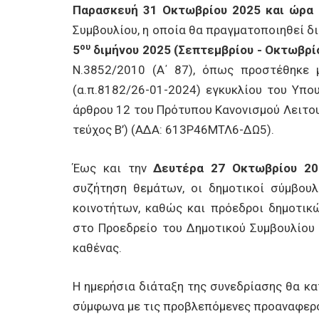
Παρασκευή 31 Οκτωβρίου 2025 και ώρα 
Συμβουλίου, η οποία θα πραγματοποιηθεί δι
ου
5
διμήνου 2025 (Σεπτεμβρίου - Οκτωβρί
Ν.3852/2010 (Α΄ 87), όπως προστέθηκε 
(α.π.8182/26-01-2024) εγκυκλίου του Υπο
άρθρου 12 του Πρότυπου Κανονισμού Λειτο
τεύχος Β’) (ΑΔΑ: 613Ρ46ΜΤΛ6-ΔΩ5).
Έως και την
Δευτέρα
27 Οκτωβρίου 20
συζήτηση θεμάτων, οι δημοτικοί σύμβου
κοινοτήτων, καθώς και πρόεδροι δημοτικ
στο Προεδρείο του Δημοτικού Συμβουλίου 
καθένας.
Η ημερήσια διάταξη της συνεδρίασης θα κα
σύμφωνα με τις προβλεπόμενες προαναφερό