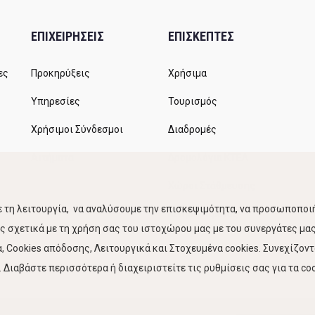
ΕΠΙΧΕΙΡΗΣΕΙΣ
ΕΠΙΣΚΕΠΤΕΣ
ες
Προκηρύξεις
Χρήσιμα
Υπηρεσίες
Τουρισμός
Χρήσιμοι Σύνδεσμοι
Διαδρομές
Αιτήματα
Δρομολόγια ΚΤΕΛ
Χώροι Στάθμευσης
 τη λειτουργία, να αναλύσουμε την επισκεψιμότητα, να προσωποποιή
Κίνηση Λιμένος
 σχετικά με τη χρήση σας του ιστοχώρου μας με του συνεργάτες μας.
 Cookies απόδοσης, Λειτουργικά και Στοχευμένα cookies. Συνεχίζον
Διαβάστε περισσότερα ή διαχειριστείτε τις ρυθμίσεις σας για τα coo