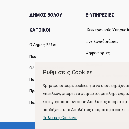
ΔΗΜΟΣ ΒΟΛΟΥ
E-ΥΠΗΡΕΣΙΕΣ
ΚΑΤΟΙΚΟΙ
Ηλεκτρονικές Υπηρεσί
Live Συνεδριάσεις
Ο Δήμος Βόλου
Ψηφοφορίες
Νέα
Διαύγεια
Οδηγός του πολίτη
Ρυθμίσεις Cookies
Ανοικτή Διακυβέρνηση
Ποιότητα Ζωής
Χρησιμοποιούμε cookies για να υποστηρίξουμε
Προγράμματα
Επιπλέον, μπορεί να μοιραστούμε πληροφορίες
κατηγοριοποιούνται σε Απολύτως απαραίτητα,
Πολιτική Ποιότητας
αποδέχεστε τα Απολύτως απαραίτητα cookies. 
Πολιτική Cookies.