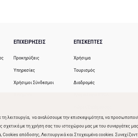
ΕΠΙΧΕΙΡΗΣΕΙΣ
ΕΠΙΣΚΕΠΤΕΣ
ες
Προκηρύξεις
Χρήσιμα
Υπηρεσίες
Τουρισμός
Χρήσιμοι Σύνδεσμοι
Διαδρομές
Αιτήματα
Δρομολόγια ΚΤΕΛ
Χώροι Στάθμευσης
 τη λειτουργία, να αναλύσουμε την επισκεψιμότητα, να προσωποποιή
Κίνηση Λιμένος
 σχετικά με τη χρήση σας του ιστοχώρου μας με του συνεργάτες μας.
 Cookies απόδοσης, Λειτουργικά και Στοχευμένα cookies. Συνεχίζον