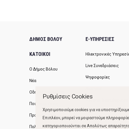
ΔΗΜΟΣ ΒΟΛΟΥ
E-ΥΠΗΡΕΣΙΕΣ
ΚΑΤΟΙΚΟΙ
Ηλεκτρονικές Υπηρεσί
Live Συνεδριάσεις
Ο Δήμος Βόλου
Ψηφοφορίες
Νέα
Διαύγεια
Οδηγός του πολίτη
Ρυθμίσεις Cookies
Ανοικτή Διακυβέρνηση
Ποιότητα Ζωής
Χρησιμοποιούμε cookies για να υποστηρίξουμε
Προγράμματα
Επιπλέον, μπορεί να μοιραστούμε πληροφορίες
κατηγοριοποιούνται σε Απολύτως απαραίτητα,
Πολιτική Ποιότητας