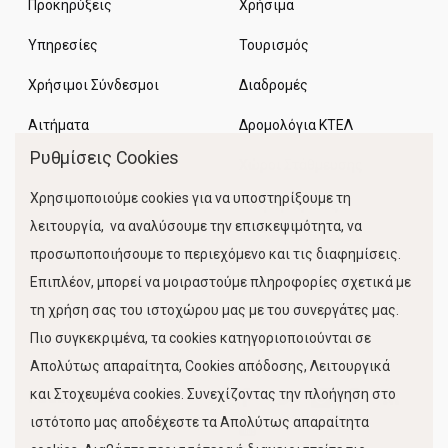
Προκηρύξεις
Χρήσιμα
Υπηρεσίες
Τουρισμός
Χρήσιμοι Σύνδεσμοι
Διαδρομές
Αιτήματα
Δρομολόγια ΚΤΕΛ
Ρυθμίσεις Cookies
Χώροι Στάθμευσης
Χρησιμοποιούμε cookies για να υποστηρίξουμε τη
Κίνηση Λιμένος
λειτουργία, να αναλύσουμε την επισκεψιμότητα, να
προσωποποιήσουμε το περιεχόμενο και τις διαφημίσεις.
Επιπλέον, μπορεί να μοιραστούμε πληροφορίες σχετικά με
τη χρήση σας του ιστοχώρου μας με του συνεργάτες μας.
Πιο συγκεκριμένα, τα cookies κατηγοριοποιούνται σε
Απολύτως απαραίτητα, Cookies απόδοσης, Λειτουργικά
και Στοχευμένα cookies. Συνεχίζοντας την πλοήγηση στο
FOLLOW US
ιστότοπο μας αποδέχεστε τα Απολύτως απαραίτητα