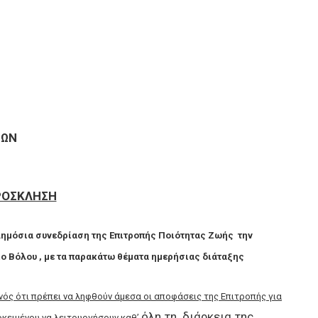
ΝΩΝ
ΡΟΣΚΛΗΣΗ
Δημόσια συνεδρίαση
της Επιτροπής Ποιότητας Ζωής την
ο Βόλου , με τα παρακάτω θέματα ημερήσιας διάταξης
νός ότι πρέπει να ληφθούν άμεσα οι αποφάσεις της Επιτροπής
για
όλη τη διάρκεια της
ειμένου να λειτουργήσουν καθ’