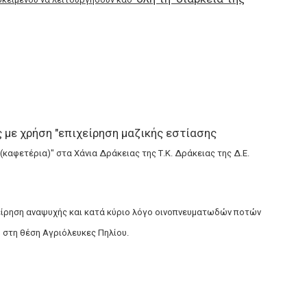
 με χρήση "επιχείρηση μαζικής εστίασης
(καφετέρια)" στα Χάνια Δράκειας της Τ.Κ.
Δράκειας της Δ.Ε.
είρηση αναψυχής και κατά κύριο λόγο
οινοπνευματωδών ποτών
υ στη θέση
Αγριόλευκες Πηλίου.