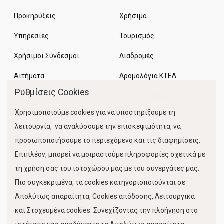
Προκηρύξεις
Χρήσιμα
Υπηρεσίες
Τουρισμός
Χρήσιμοι Σύνδεσμοι
Διαδρομές
Αιτήματα
Δρομολόγια ΚΤΕΛ
Ρυθμίσεις Cookies
Χώροι Στάθμευσης
Χρησιμοποιούμε cookies για να υποστηρίξουμε τη
Κίνηση Λιμένος
λειτουργία, να αναλύσουμε την επισκεψιμότητα, να
προσωποποιήσουμε το περιεχόμενο και τις διαφημίσεις.
Επιπλέον, μπορεί να μοιραστούμε πληροφορίες σχετικά με
τη χρήση σας του ιστοχώρου μας με του συνεργάτες μας.
Πιο συγκεκριμένα, τα cookies κατηγοριοποιούνται σε
Απολύτως απαραίτητα, Cookies απόδοσης, Λειτουργικά
και Στοχευμένα cookies. Συνεχίζοντας την πλοήγηση στο
FOLLOW US