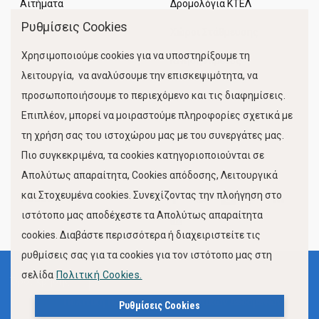
Αιτήματα
Δρομολόγια ΚΤΕΛ
Ρυθμίσεις Cookies
Χώροι Στάθμευσης
Χρησιμοποιούμε cookies για να υποστηρίξουμε τη
Κίνηση Λιμένος
λειτουργία, να αναλύσουμε την επισκεψιμότητα, να
προσωποποιήσουμε το περιεχόμενο και τις διαφημίσεις.
Επιπλέον, μπορεί να μοιραστούμε πληροφορίες σχετικά με
τη χρήση σας του ιστοχώρου μας με του συνεργάτες μας.
Πιο συγκεκριμένα, τα cookies κατηγοριοποιούνται σε
Απολύτως απαραίτητα, Cookies απόδοσης, Λειτουργικά
και Στοχευμένα cookies. Συνεχίζοντας την πλοήγηση στο
FOLLOW US
ιστότοπο μας αποδέχεστε τα Απολύτως απαραίτητα
cookies. Διαβάστε περισσότερα ή διαχειριστείτε τις
ρυθμίσεις σας για τα cookies για τον ιστότοπο μας στη
σελίδα
Πολιτική Cookies.
Όροι Χρήσης
Πολιτική Προστασίας Προσωπικών Δεδομένων
Ρυθμίσεις Cookies