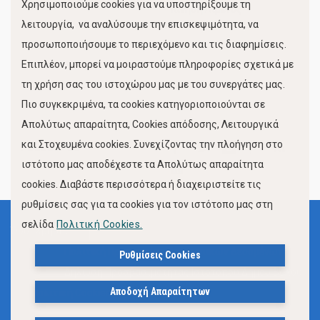
Χρησιμοποιούμε cookies για να υποστηρίξουμε τη
Κίνηση Λιμένος
λειτουργία, να αναλύσουμε την επισκεψιμότητα, να
προσωποποιήσουμε το περιεχόμενο και τις διαφημίσεις.
Επιπλέον, μπορεί να μοιραστούμε πληροφορίες σχετικά με
τη χρήση σας του ιστοχώρου μας με του συνεργάτες μας.
Πιο συγκεκριμένα, τα cookies κατηγοριοποιούνται σε
Απολύτως απαραίτητα, Cookies απόδοσης, Λειτουργικά
και Στοχευμένα cookies. Συνεχίζοντας την πλοήγηση στο
FOLLOW US
ιστότοπο μας αποδέχεστε τα Απολύτως απαραίτητα
cookies. Διαβάστε περισσότερα ή διαχειριστείτε τις
ρυθμίσεις σας για τα cookies για τον ιστότοπο μας στη
σελίδα
Πολιτική Cookies.
Όροι Χρήσης
Πολιτική Προστασίας Προσωπικών Δεδομένων
Ρυθμίσεις Cookies
Δήλωση Προσβασιμότητας Ιστότοπου Δήμου Βόλου
Αποδοχή Απαραίτητων
Πολιτική Cookies