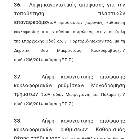
36.
Λήψη κανονιστικής απόφασης για την
τοποθέτηση πλαστικών
επαναφερόμενων
οριοδεικτών (κορυνών), καθρέπτη
κυκλοφορίας και στηθαίου ασφαλείας στην συμβολή
της
Επαρχιακής Οδού αρ. 3 ¨Πορταριά-Μακρινίτσα¨ με τη
Δημοτική Οδό Μακρινίτσας-
Κουκουράβας.(υπ'
αριθμ.236/2014 απόφαση Ε.Π.Ζ.).
37.
Λήψη κανονιστικής απόφασης
κυκλοφοριακών ρυθμίσεων: Μονοδρόμηση
τμημάτων των
οδών Μακρυγιάννη και Παλαμά (υπ'
αριθμ.238/2014 απόφαση Ε.Π.Ζ.).
38.
Λήψη κανονιστικής απόφασης
κυκλοφοριακών ρυθμίσεων: Καθορισμός
θέσης στάθμευσης
οχήματος AMEA στην οδό Ερμού,