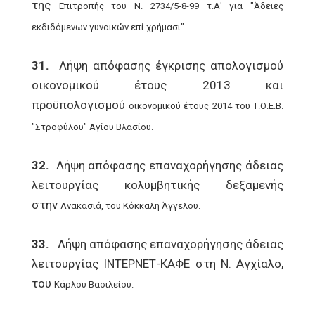
της
Επιτροπής του Ν. 2734/5-8-99 τ.Α' για "Άδειες
εκδιδόμενων γυναικών επί χρήμασι".
31.
Λήψη απόφασης έγκρισης απολογισμού
οικονομικού έτους 2013 και
προϋπολογισμού
οικονομικού έτους 2014 του Τ.Ο.Ε.Β.
"Στροφύλου" Αγίου Βλασίου.
32.
Λήψη απόφασης επαναχορήγησης άδειας
λειτουργίας κολυμβητικής δεξαμενής
στην
Ανακασιά, του Κόκκαλη Άγγελου.
33.
Λήψη απόφασης επαναχορήγησης άδειας
λειτουργίας ΙΝΤΕΡΝΕΤ-ΚΑΦΕ στη Ν. Αγχίαλο,
του
Κάρλου Βασιλείου.