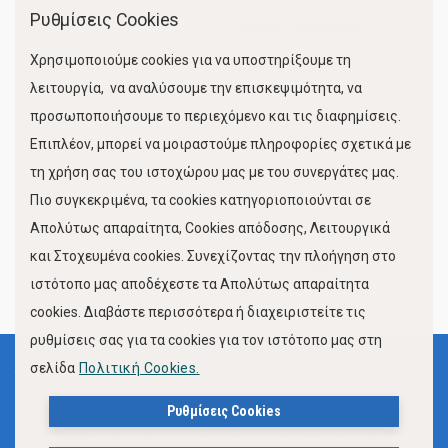
Ρυθμίσεις Cookies
Χώροι Στάθμευσης
Χρησιμοποιούμε cookies για να υποστηρίξουμε τη
Κίνηση Λιμένος
λειτουργία, να αναλύσουμε την επισκεψιμότητα, να
προσωποποιήσουμε το περιεχόμενο και τις διαφημίσεις.
Επιπλέον, μπορεί να μοιραστούμε πληροφορίες σχετικά με
τη χρήση σας του ιστοχώρου μας με του συνεργάτες μας.
Πιο συγκεκριμένα, τα cookies κατηγοριοποιούνται σε
Απολύτως απαραίτητα, Cookies απόδοσης, Λειτουργικά
και Στοχευμένα cookies. Συνεχίζοντας την πλοήγηση στο
FOLLOW US
ιστότοπο μας αποδέχεστε τα Απολύτως απαραίτητα
cookies. Διαβάστε περισσότερα ή διαχειριστείτε τις
ρυθμίσεις σας για τα cookies για τον ιστότοπο μας στη
σελίδα
Πολιτική Cookies.
Όροι Χρήσης
Πολιτική Προστασίας Προσωπικών Δεδομένων
Ρυθμίσεις Cookies
Δήλωση Προσβασιμότητας Ιστότοπου Δήμου Βόλου