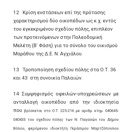
12 Κρίση ενστάσεων επί της πρότασης
χαρακτηρισμού δύο οικοπέδων ως κ.χ. εντός
του εγκεκριμένου σχεδίου πόλης, επιπλέον
των προτεινόμενων στην Πολεοδομική
Μελέτη (Β΄ Φάση) για το σύνολο του οικισμού
Μαράθου της Δ.Ε. Ν. Αγχιάλου.
13 Τροποποίηση σχεδίου πόλης στα Ο.Τ. 36
και 43 στη συνοικία Παλαιών.
14 Συμψηφισμός οφειλών-υποχρεώσεων με
ανταλλαγή οικοπέδου από την ιδιοκτησία
που
βρίσκεται στο Ο.Τ. 225-216 με αριθμ. κτημ. 040645-
040433 του σχεδίου πόλης των
Ν. Παγασών του Δήμου
Βόλου, φερόμενου ιδιοκτήτη Γεράσιμου Μαρτζόπουλου