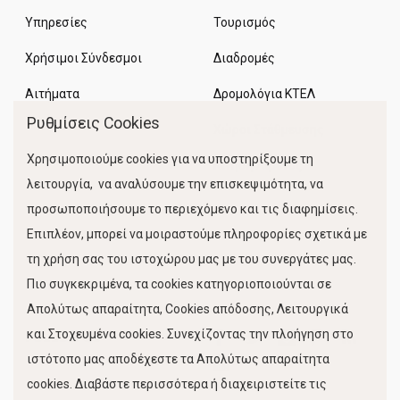
Υπηρεσίες
Τουρισμός
Χρήσιμοι Σύνδεσμοι
Διαδρομές
Αιτήματα
Δρομολόγια ΚΤΕΛ
Ρυθμίσεις Cookies
Χώροι Στάθμευσης
Χρησιμοποιούμε cookies για να υποστηρίξουμε τη
Κίνηση Λιμένος
λειτουργία, να αναλύσουμε την επισκεψιμότητα, να
προσωποποιήσουμε το περιεχόμενο και τις διαφημίσεις.
Επιπλέον, μπορεί να μοιραστούμε πληροφορίες σχετικά με
τη χρήση σας του ιστοχώρου μας με του συνεργάτες μας.
Πιο συγκεκριμένα, τα cookies κατηγοριοποιούνται σε
Απολύτως απαραίτητα, Cookies απόδοσης, Λειτουργικά
και Στοχευμένα cookies. Συνεχίζοντας την πλοήγηση στο
FOLLOW US
ιστότοπο μας αποδέχεστε τα Απολύτως απαραίτητα
cookies. Διαβάστε περισσότερα ή διαχειριστείτε τις