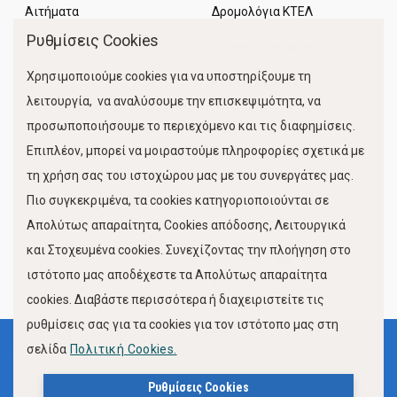
Αιτήματα
Δρομολόγια ΚΤΕΛ
Ρυθμίσεις Cookies
Χώροι Στάθμευσης
Χρησιμοποιούμε cookies για να υποστηρίξουμε τη
Κίνηση Λιμένος
λειτουργία, να αναλύσουμε την επισκεψιμότητα, να
προσωποποιήσουμε το περιεχόμενο και τις διαφημίσεις.
Επιπλέον, μπορεί να μοιραστούμε πληροφορίες σχετικά με
τη χρήση σας του ιστοχώρου μας με του συνεργάτες μας.
Πιο συγκεκριμένα, τα cookies κατηγοριοποιούνται σε
Απολύτως απαραίτητα, Cookies απόδοσης, Λειτουργικά
και Στοχευμένα cookies. Συνεχίζοντας την πλοήγηση στο
FOLLOW US
ιστότοπο μας αποδέχεστε τα Απολύτως απαραίτητα
cookies. Διαβάστε περισσότερα ή διαχειριστείτε τις
ρυθμίσεις σας για τα cookies για τον ιστότοπο μας στη
σελίδα
Πολιτική Cookies.
Όροι Χρήσης
Πολιτική Προστασίας Προσωπικών Δεδομένων
Ρυθμίσεις Cookies