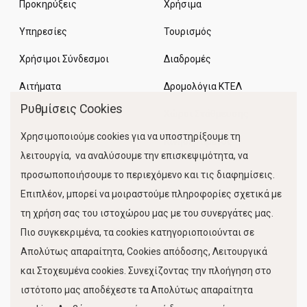
Προκηρύξεις
Χρήσιμα
Υπηρεσίες
Τουρισμός
Χρήσιμοι Σύνδεσμοι
Διαδρομές
Αιτήματα
Δρομολόγια ΚΤΕΛ
Ρυθμίσεις Cookies
Χώροι Στάθμευσης
Χρησιμοποιούμε cookies για να υποστηρίξουμε τη
Κίνηση Λιμένος
λειτουργία, να αναλύσουμε την επισκεψιμότητα, να
προσωποποιήσουμε το περιεχόμενο και τις διαφημίσεις.
Επιπλέον, μπορεί να μοιραστούμε πληροφορίες σχετικά με
τη χρήση σας του ιστοχώρου μας με του συνεργάτες μας.
Πιο συγκεκριμένα, τα cookies κατηγοριοποιούνται σε
Απολύτως απαραίτητα, Cookies απόδοσης, Λειτουργικά
και Στοχευμένα cookies. Συνεχίζοντας την πλοήγηση στο
FOLLOW US
ιστότοπο μας αποδέχεστε τα Απολύτως απαραίτητα