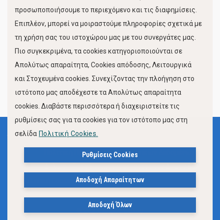
προσωποποιήσουμε το περιεχόμενο και τις διαφημίσεις.
Επιπλέον, μπορεί να μοιραστούμε πληροφορίες σχετικά με
τη χρήση σας του ιστοχώρου μας με του συνεργάτες μας.
Πιο συγκεκριμένα, τα cookies κατηγοριοποιούνται σε
Απολύτως απαραίτητα, Cookies απόδοσης, Λειτουργικά
και Στοχευμένα cookies. Συνεχίζοντας την πλοήγηση στο
FOLLOW US
ιστότοπο μας αποδέχεστε τα Απολύτως απαραίτητα
cookies. Διαβάστε περισσότερα ή διαχειριστείτε τις
ρυθμίσεις σας για τα cookies για τον ιστότοπο μας στη
σελίδα
Πολιτική Cookies.
Όροι Χρήσης
Πολιτική Προστασίας Προσωπικών Δεδομένων
Ρυθμίσεις Cookies
Δήλωση Προσβασιμότητας Ιστότοπου Δήμου Βόλου
Αποδοχή Απαραίτητων
Πολιτική Cookies
Αποδοχή Όλων
© 2023, Δήμος Βόλου