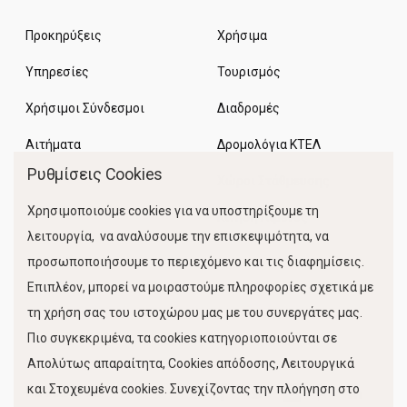
Προκηρύξεις
Χρήσιμα
Υπηρεσίες
Τουρισμός
Χρήσιμοι Σύνδεσμοι
Διαδρομές
Αιτήματα
Δρομολόγια ΚΤΕΛ
Ρυθμίσεις Cookies
Χώροι Στάθμευσης
Χρησιμοποιούμε cookies για να υποστηρίξουμε τη
Κίνηση Λιμένος
λειτουργία, να αναλύσουμε την επισκεψιμότητα, να
προσωποποιήσουμε το περιεχόμενο και τις διαφημίσεις.
Επιπλέον, μπορεί να μοιραστούμε πληροφορίες σχετικά με
τη χρήση σας του ιστοχώρου μας με του συνεργάτες μας.
Πιο συγκεκριμένα, τα cookies κατηγοριοποιούνται σε
Απολύτως απαραίτητα, Cookies απόδοσης, Λειτουργικά
και Στοχευμένα cookies. Συνεχίζοντας την πλοήγηση στο
FOLLOW US