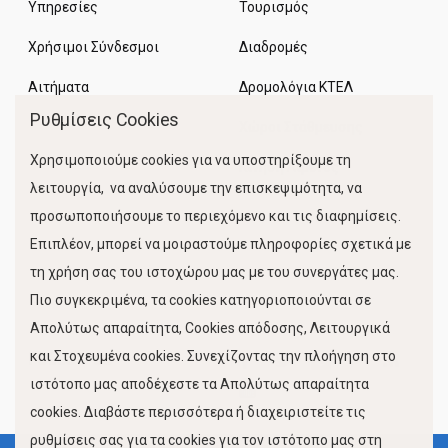
Υπηρεσίες
Τουρισμός
Χρήσιμοι Σύνδεσμοι
Διαδρομές
Αιτήματα
Δρομολόγια ΚΤΕΛ
Ρυθμίσεις Cookies
Χώροι Στάθμευσης
Χρησιμοποιούμε cookies για να υποστηρίξουμε τη
Κίνηση Λιμένος
λειτουργία, να αναλύσουμε την επισκεψιμότητα, να
προσωποποιήσουμε το περιεχόμενο και τις διαφημίσεις.
Επιπλέον, μπορεί να μοιραστούμε πληροφορίες σχετικά με
τη χρήση σας του ιστοχώρου μας με του συνεργάτες μας.
Πιο συγκεκριμένα, τα cookies κατηγοριοποιούνται σε
Απολύτως απαραίτητα, Cookies απόδοσης, Λειτουργικά
και Στοχευμένα cookies. Συνεχίζοντας την πλοήγηση στο
FOLLOW US
ιστότοπο μας αποδέχεστε τα Απολύτως απαραίτητα
cookies. Διαβάστε περισσότερα ή διαχειριστείτε τις
ρυθμίσεις σας για τα cookies για τον ιστότοπο μας στη