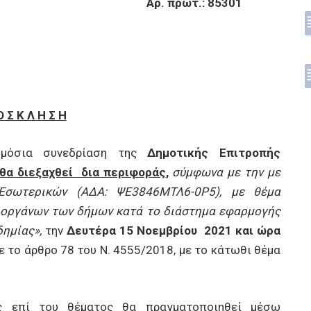
ρ. πρωτ.: 85301
Ο Σ Κ Λ Η Σ Η
ημόσια συνεδρίαση της
Δημοτικής Επιτροπής
θα διεξαχθεί δια περιφοράς
,
σύμφωνα με την με
Εσωτερικών (ΑΔΑ: ΨΕ3846ΜΤΛ6-0Ρ5), με θέμα
ν οργάνων των δήμων κατά το διάστημα εφαρμογής
δημίας»,
την
Δευτέρα 15 Νοεμβρίου 2021 και ώρα
 το άρθρο 78 του Ν. 4555/2018, με το κάτωθι θέμα
 επί του θέματος θα πραγματοποιηθεί μέσω