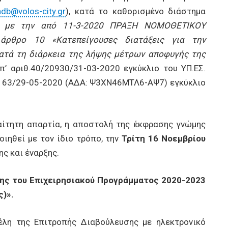
adb@volos-city.gr
), κατά το καθορισμένο διάστημα
 με την από 11-3-2020 ΠΡΑΞΗ ΝΟΜΟΘΕΤΙΚΟΥ
άρθρο 10 «Κατεπείγουσες διατάξεις για την
ατά τη διάρκεια της λήψης μέτρων αποφυγής της
υπ’ αριθ.40/20930/31-03-2020 εγκύκλιο του ΥΠ.ΕΣ.
 163/29-05-2020 (ΑΔΑ: Ψ3ΧΝ46ΜΤΛ6-ΑΨ7) εγκύκλιο
αίτητη απαρτία, η αποστολή της έκφρασης γνώμης
ιηθεί με τον ίδιο τρόπο, την
Τρίτη 16 Νοεμβρίου
ης και έναρξης.
σης του Επιχειρησιακού Προγράμματος 2020-2023
ς)».
έλη της Επιτροπής Διαβούλευσης με ηλεκτρονικό