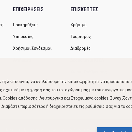
ΕΠΙΧΕΙΡΗΣΕΙΣ
ΕΠΙΣΚΕΠΤΕΣ
ες
Προκηρύξεις
Χρήσιμα
Υπηρεσίες
Τουρισμός
Χρήσιμοι Σύνδεσμοι
Διαδρομές
Αιτήματα
Δρομολόγια ΚΤΕΛ
Χώροι Στάθμευσης
 τη λειτουργία, να αναλύσουμε την επισκεψιμότητα, να προσωποποιή
Κίνηση Λιμένος
 σχετικά με τη χρήση σας του ιστοχώρου μας με του συνεργάτες μας.
 Cookies απόδοσης, Λειτουργικά και Στοχευμένα cookies. Συνεχίζον
Διαβάστε περισσότερα ή διαχειριστείτε τις ρυθμίσεις σας για τα coo
Πολιτική Προστασίας Προσωπικών Δεδομένων
Δήλωση