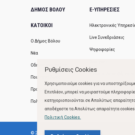
ΔΗΜΟΣ ΒΟΛΟΥ
E-ΥΠΗΡΕΣΙΕΣ
ΚΑΤΟΙΚΟΙ
Ηλεκτρονικές Υπηρεσί
Live Συνεδριάσεις
Ο Δήμος Βόλου
Ψηφοφορίες
Νέα
Διαύγεια
Οδηγός του πολίτη
Ρυθμίσεις Cookies
Ανοικτή Διακυβέρνηση
Ποιότητα Ζωής
Χρησιμοποιούμε cookies για να υποστηρίξουμε
Προγράμματα
Επιπλέον, μπορεί να μοιραστούμε πληροφορίες
κατηγοριοποιούνται σε Απολύτως απαραίτητα,
Πολιτική Ποιότητας
αποδέχεστε τα Απολύτως απαραίτητα cookies. 
Πολιτική Cookies.
© 2023, Δήμος
Όροι Χρήσης