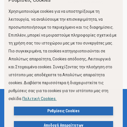
Χώροι Στάθμευσης
Χρησιμοποιούμε cookies για να υποστηρίξουμε τη
Κίνηση Λιμένος
λειτουργία, να αναλύσουμε την επισκεψιμότητα, να
προσωποποιήσουμε το περιεχόμενο και τις διαφημίσεις.
Επιπλέον, μπορεί να μοιραστούμε πληροφορίες σχετικά με
τη χρήση σας του ιστοχώρου μας με του συνεργάτες μας.
Πιο συγκεκριμένα, τα cookies κατηγοριοποιούνται σε
Απολύτως απαραίτητα, Cookies απόδοσης, Λειτουργικά
και Στοχευμένα cookies. Συνεχίζοντας την πλοήγηση στο
FOLLOW US
ιστότοπο μας αποδέχεστε τα Απολύτως απαραίτητα
cookies. Διαβάστε περισσότερα ή διαχειριστείτε τις
ρυθμίσεις σας για τα cookies για τον ιστότοπο μας στη
σελίδα
Πολιτική Cookies.
Όροι Χρήσης
Πολιτική Προστασίας Προσωπικών Δεδομένων
Ρυθμίσεις Cookies
Δήλωση Προσβασιμότητας Ιστότοπου Δήμου Βόλου
Αποδοχή Απαραίτητων
Πολιτική Cookies