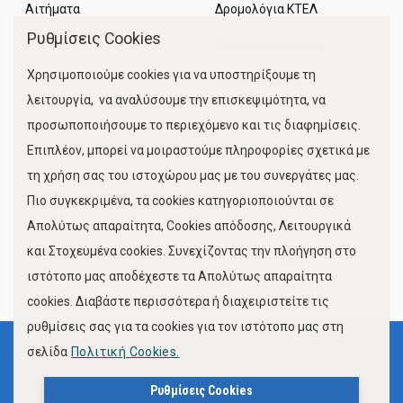
Αιτήματα
Δρομολόγια ΚΤΕΛ
Ρυθμίσεις Cookies
Χώροι Στάθμευσης
Χρησιμοποιούμε cookies για να υποστηρίξουμε τη
Κίνηση Λιμένος
λειτουργία, να αναλύσουμε την επισκεψιμότητα, να
προσωποποιήσουμε το περιεχόμενο και τις διαφημίσεις.
Επιπλέον, μπορεί να μοιραστούμε πληροφορίες σχετικά με
τη χρήση σας του ιστοχώρου μας με του συνεργάτες μας.
Πιο συγκεκριμένα, τα cookies κατηγοριοποιούνται σε
Απολύτως απαραίτητα, Cookies απόδοσης, Λειτουργικά
και Στοχευμένα cookies. Συνεχίζοντας την πλοήγηση στο
FOLLOW US
ιστότοπο μας αποδέχεστε τα Απολύτως απαραίτητα
cookies. Διαβάστε περισσότερα ή διαχειριστείτε τις
ρυθμίσεις σας για τα cookies για τον ιστότοπο μας στη
σελίδα
Πολιτική Cookies.
Όροι Χρήσης
Πολιτική Προστασίας Προσωπικών Δεδομένων
Ρυθμίσεις Cookies