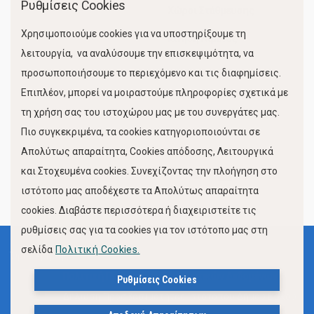
Ρυθμίσεις Cookies
Χώροι Στάθμευσης
Χρησιμοποιούμε cookies για να υποστηρίξουμε τη
Κίνηση Λιμένος
λειτουργία, να αναλύσουμε την επισκεψιμότητα, να
προσωποποιήσουμε το περιεχόμενο και τις διαφημίσεις.
Επιπλέον, μπορεί να μοιραστούμε πληροφορίες σχετικά με
τη χρήση σας του ιστοχώρου μας με του συνεργάτες μας.
Πιο συγκεκριμένα, τα cookies κατηγοριοποιούνται σε
Απολύτως απαραίτητα, Cookies απόδοσης, Λειτουργικά
και Στοχευμένα cookies. Συνεχίζοντας την πλοήγηση στο
FOLLOW US
ιστότοπο μας αποδέχεστε τα Απολύτως απαραίτητα
cookies. Διαβάστε περισσότερα ή διαχειριστείτε τις
ρυθμίσεις σας για τα cookies για τον ιστότοπο μας στη
σελίδα
Πολιτική Cookies.
Όροι Χρήσης
Πολιτική Προστασίας Προσωπικών Δεδομένων
Ρυθμίσεις Cookies
Δήλωση Προσβασιμότητας Ιστότοπου Δήμου Βόλου