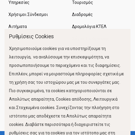
Υπηρεσίες
Τουρισμός
Χρήσιμοι Σύνδεσμοι
Διαδρομές
Αιτήματα
Δρομολόγια ΚΤΕΛ
Ρυθμίσεις Cookies
Χώροι Στάθμευσης
Χρησιμοποιούμε cookies για να υποστηρίξουμε τη
Κίνηση Λιμένος
λειτουργία, να αναλύσουμε την επισκεψιμότητα, να
προσωποποιήσουμε το περιεχόμενο και τις διαφημίσεις.
Επιπλέον, μπορεί να μοιραστούμε πληροφορίες σχετικά με
τη χρήση σας του ιστοχώρου μας με του συνεργάτες μας.
Πιο συγκεκριμένα, τα cookies κατηγοριοποιούνται σε
Απολύτως απαραίτητα, Cookies απόδοσης, Λειτουργικά
και Στοχευμένα cookies. Συνεχίζοντας την πλοήγηση στο
FOLLOW US
ιστότοπο μας αποδέχεστε τα Απολύτως απαραίτητα
cookies. Διαβάστε περισσότερα ή διαχειριστείτε τις
ρυθμίσεις σας για τα cookies για τον ιστότοπο μας στη