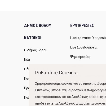
ΔΗΜΟΣ ΒΟΛΟΥ
E-ΥΠΗΡΕΣΙΕΣ
ΚΑΤΟΙΚΟΙ
Ηλεκτρονικές Υπηρεσί
Live Συνεδριάσεις
Ο Δήμος Βόλου
Ψηφοφορίες
Νέα
Διαύγεια
Οδηγός του πολίτη
Ρυθμίσεις Cookies
Ανοικτή Διακυβέρνηση
Ποιότητα Ζωής
Χρησιμοποιούμε cookies για να υποστηρίξουμε
Προγράμματα
Επιπλέον, μπορεί να μοιραστούμε πληροφορίες
κατηγοριοποιούνται σε Απολύτως απαραίτητα,
Πολιτική Ποιότητας
αποδέχεστε τα Απολύτως απαραίτητα cookies. 