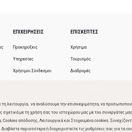
ΕΠΙΧΕΙΡΗΣΕΙΣ
ΕΠΙΣΚΕΠΤΕΣ
ες
Προκηρύξεις
Χρήσιμα
Υπηρεσίες
Τουρισμός
Χρήσιμοι Σύνδεσμοι
Διαδρομές
Αιτήματα
Δρομολόγια ΚΤΕΛ
Χώροι Στάθμευσης
 τη λειτουργία, να αναλύσουμε την επισκεψιμότητα, να προσωποποιή
Κίνηση Λιμένος
 σχετικά με τη χρήση σας του ιστοχώρου μας με του συνεργάτες μας.
 Cookies απόδοσης, Λειτουργικά και Στοχευμένα cookies. Συνεχίζον
Διαβάστε περισσότερα ή διαχειριστείτε τις ρυθμίσεις σας για τα coo