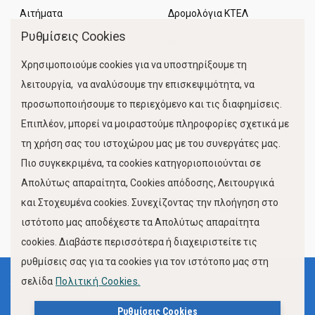
Αιτήματα
Δρομολόγια ΚΤΕΛ
Ρυθμίσεις Cookies
Χώροι Στάθμευσης
Χρησιμοποιούμε cookies για να υποστηρίξουμε τη
Κίνηση Λιμένος
λειτουργία, να αναλύσουμε την επισκεψιμότητα, να
προσωποποιήσουμε το περιεχόμενο και τις διαφημίσεις.
Επιπλέον, μπορεί να μοιραστούμε πληροφορίες σχετικά με
τη χρήση σας του ιστοχώρου μας με του συνεργάτες μας.
Πιο συγκεκριμένα, τα cookies κατηγοριοποιούνται σε
Απολύτως απαραίτητα, Cookies απόδοσης, Λειτουργικά
και Στοχευμένα cookies. Συνεχίζοντας την πλοήγηση στο
FOLLOW US
ιστότοπο μας αποδέχεστε τα Απολύτως απαραίτητα
cookies. Διαβάστε περισσότερα ή διαχειριστείτε τις
ρυθμίσεις σας για τα cookies για τον ιστότοπο μας στη
σελίδα
Πολιτική Cookies.
Όροι Χρήσης
Πολιτική Προστασίας Προσωπικών Δεδομένων
Ρυθμίσεις Cookies