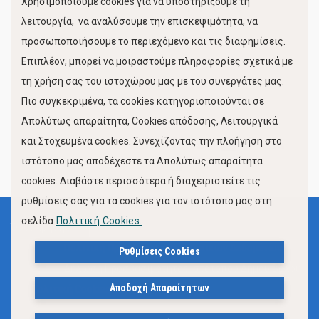
Χρησιμοποιούμε cookies για να υποστηρίξουμε τη
Κίνηση Λιμένος
λειτουργία, να αναλύσουμε την επισκεψιμότητα, να
προσωποποιήσουμε το περιεχόμενο και τις διαφημίσεις.
Επιπλέον, μπορεί να μοιραστούμε πληροφορίες σχετικά με
τη χρήση σας του ιστοχώρου μας με του συνεργάτες μας.
Πιο συγκεκριμένα, τα cookies κατηγοριοποιούνται σε
Απολύτως απαραίτητα, Cookies απόδοσης, Λειτουργικά
και Στοχευμένα cookies. Συνεχίζοντας την πλοήγηση στο
FOLLOW US
ιστότοπο μας αποδέχεστε τα Απολύτως απαραίτητα
cookies. Διαβάστε περισσότερα ή διαχειριστείτε τις
ρυθμίσεις σας για τα cookies για τον ιστότοπο μας στη
σελίδα
Πολιτική Cookies.
Όροι Χρήσης
Πολιτική Προστασίας Προσωπικών Δεδομένων
Ρυθμίσεις Cookies
Δήλωση Προσβασιμότητας Ιστότοπου Δήμου Βόλου
Αποδοχή Απαραίτητων
Πολιτική Cookies