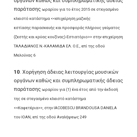
οργάνων καθώς και συμπληρωματικής άδειας
παράτασης
ωραρίου για το έτος 2015 σε στεγασμένο
κλειστό κατάστημα <<επιχείρηση μαζικής
εστίασης
παρασκευής και προσφοράς πλήρους γεύματος
(ζεστής και κρύας κουζίνας)-Εστιατόριο>> στην
επιχείρηση
ΤΑΛΑΔΙΑΝΟΣ Ν.-ΚΑΛΑΜΙΔΑ ΕΛ. Ο.Ε., επί της οδού
Μελούνας 6
10
. Χορήγηση άδειας λειτουργίας μουσικών
οργάνων καθώς και συμπληρωματικής άδειας
παράτασης
ωραρίου για (1) ένα έτος από την έκδοσή
της σε στεγασμένο κλειστό κατάστημα
<<Καφετέρια>>,
στην IACOBESCU BRANDOUSA DANIELA
του IOAN, επί της οδού Αναλήψεως 249